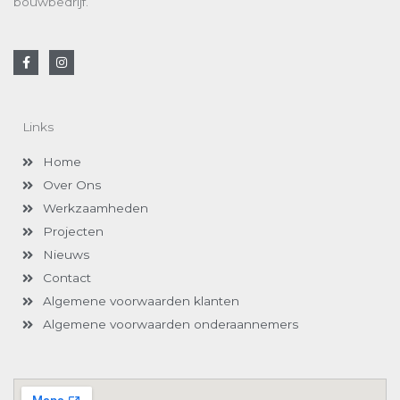
bouwbedrijf.
F
I
a
n
c
s
e
t
b
a
o
g
Links
o
r
k
a
-
m
Home
f
Over Ons
Werkzaamheden
Projecten
Nieuws
Contact
Algemene voorwaarden klanten
Algemene voorwaarden onderaannemers