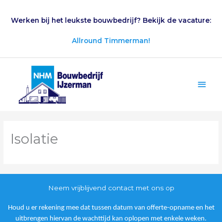
Ga
naar
Werken bij het leukste bouwbedrijf? Bekijk de vacature:
de
inhoud
Allround Timmerman!
Hoo
Isolatie
Neem vrijblijvend contact met ons op
Houd u er rekening mee dat tussen datum van offerte-opname en het
uitbrengen hiervan de wachttijd kan oplopen met enkele weken.