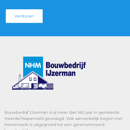
o
r
Versturen
M
e
s
s
a
g
e
*
Bouwbedrijf IJzerman is al meer dan 160 jaar in gemeente
Heerde/Wapenveld gevestigd. Wat aanvankelijk begon met
timmerwerk is uitgegroeid tot een gerenommeerd