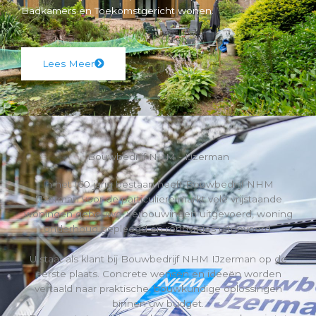
Badkamers en Toekomstgericht wonen.
Lees Meer
Bouwbedrijf NHM - IJzerman
In het 160 jarig bestaan heeft Bouwbedrijf NHM
IJzerman voor de particuliere markt vele vrijstaande
woningen gebouwd, verbouwingen uitgevoerd, woning
onderhoud gepleegd en renovaties uitgevoerd.
U staat als klant bij Bouwbedrijf NHM IJzerman op de
eerste plaats. Concrete wensen en ideeën worden
vertaald naar praktische, bouwkundige oplossingen
binnen uw budget.