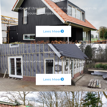
Bouwbedrijf IJzerman heeft een ruime ervaring in de
bouw van vrijstaande woningen,
Lees Meer
Verbouwen
Verbouw kunnen grote en kleine projecten zijn.
Lees Meer
Renovatie