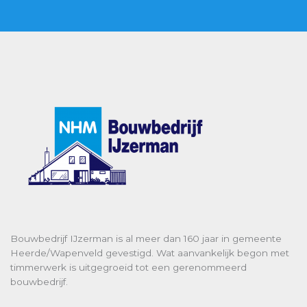
e
s
s
a
g
e
*
Bouwbedrijf IJzerman is al meer dan 160 jaar in gemeente
Heerde/Wapenveld gevestigd. Wat aanvankelijk begon met
timmerwerk is uitgegroeid tot een gerenommeerd
bouwbedrijf.