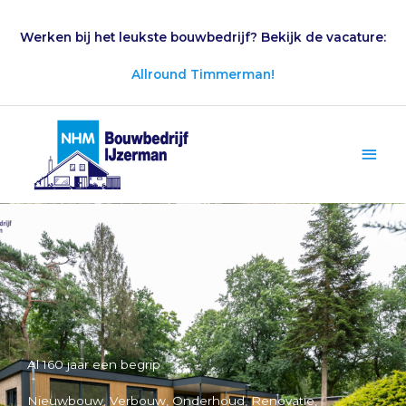
Ga
naar
Werken bij het leukste bouwbedrijf? Bekijk de vacature:
de
inhoud
Allround Timmerman!
Hoo
Al 160 jaar een begrip
Nieuwbouw, Verbouw, Onderhoud, Renovatie,