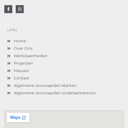
F
I
a
n
c
s
e
t
b
a
o
g
Links
o
r
k
a
-
m
Home
f
Over Ons
Werkzaamheden
Projecten
Nieuws
Contact
Algemene voorwaarden klanten
Algemene voorwaarden onderaannemers