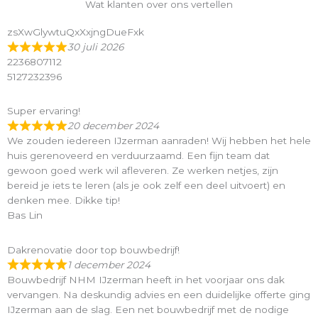
Wat klanten over ons vertellen
zsXwGlywtuQxXxjngDueFxk
30 juli 2026
2236807112
5127232396
Super ervaring!
20 december 2024
We zouden iedereen IJzerman aanraden! Wij hebben het hele
huis gerenoveerd en verduurzaamd. Een fijn team dat
gewoon goed werk wil afleveren. Ze werken netjes, zijn
bereid je iets te leren (als je ook zelf een deel uitvoert) en
denken mee. Dikke tip!
Bas Lin
Dakrenovatie door top bouwbedrijf!
1 december 2024
Bouwbedrijf NHM IJzerman heeft in het voorjaar ons dak
vervangen. Na deskundig advies en een duidelijke offerte ging
IJzerman aan de slag. Een net bouwbedrijf met de nodige