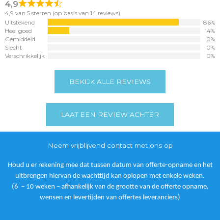
4,9
4,9 van 5 sterren (op basis van 14 reviews)
Uitstekend
86%
Heel goed
14%
Gemiddeld
0%
Slecht
0%
Verschrikkelijk
0%
BEKIJK ALLE REVIEWS
LAAT EEN REVIEW ACHTER
Neem vrijblijvend contact met ons op
Houd u er rekening mee dat tussen datum van offerte-opname en het
uitbrengen hiervan de wachttijd kan oplopen met enkele weken.
(6 – 10 weken – afhankelijk van de grootte van de offerte opname,
wensen en levertijden van offertes leveranciers)