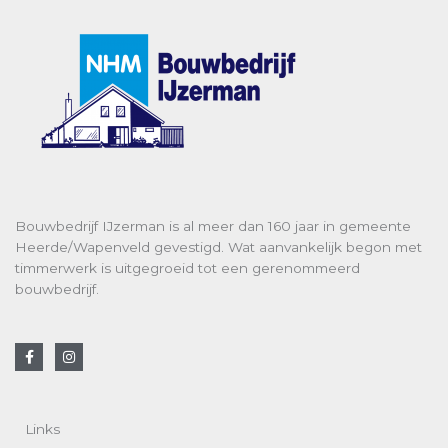
g
e
*
Bouwbedrijf IJzerman is al meer dan 160 jaar in gemeente
Heerde/Wapenveld gevestigd. Wat aanvankelijk begon met
timmerwerk is uitgegroeid tot een gerenommeerd
bouwbedrijf.
F
I
a
n
c
s
e
t
b
a
o
g
Links
o
r
k
a