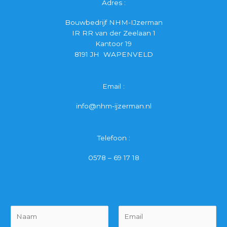
Adres :
Bouwbedrijf NHM-IJzerman
IR RR van der Zeelaan 1
Kantoor 19
8191 JH WAPENVELD
Email :
info@nhm-ijzerman.nl
Telefoon :
0578 – 69 17 18
N
a