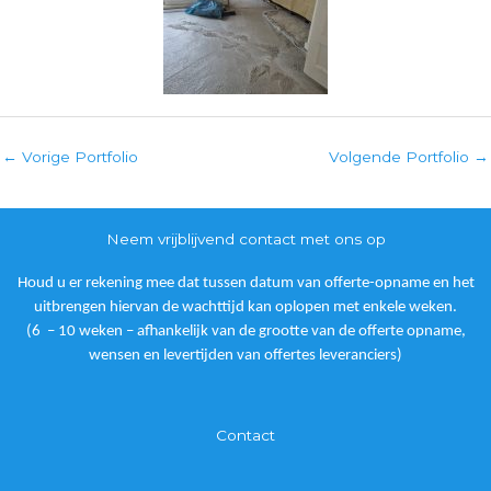
←
Vorige Portfolio
Volgende Portfolio
→
Neem vrijblijvend contact met ons op
Houd u er rekening mee dat tussen datum van offerte-opname en het
uitbrengen hiervan de wachttijd kan oplopen met enkele weken.
(6 – 10 weken – afhankelijk van de grootte van de offerte opname,
wensen en levertijden van offertes leveranciers)
Contact